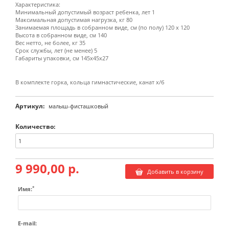
Характеристика:
Минимальный допустимый возраст ребенка, лет 1
Максимальная допустимая нагрузка, кг 80
Занимаемая площадь в собранном виде, см (по полу) 120 х 120
Высота в собранном виде, см 140
Вес нетто, не более, кг 35
Срок службы, лет (не менее) 5
Габариты упаковки, см 145х45х27
В комплекте горка, кольца гимнастические, канат х/б
Артикул:
малыш-фисташковый
Количество:
9 990,00 р.
Добавить в корзину
*
Имя:
E-mail: