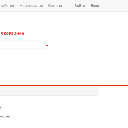
 кабинет
Мои желания
Корзина
Войти
Вход
Я КОРЗИНА
0
→
е
ческие