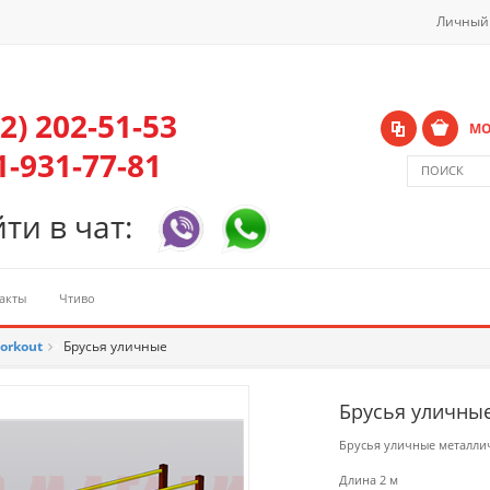
Личный
42) 202-51-53
МО
1-931-77-81
ти в чат:
акты
Чтиво
orkout
>
Брусья уличные
Брусья уличны
Брусья уличные металли
Длина 2 м