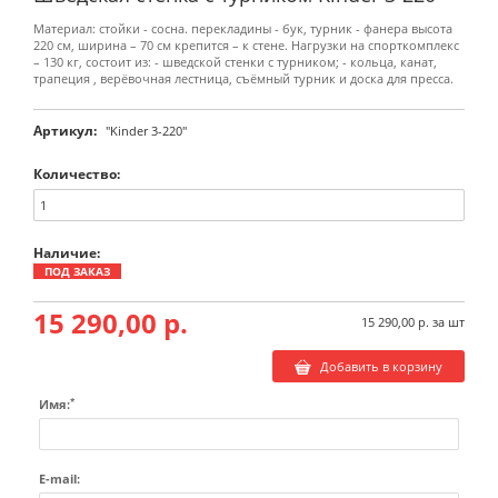
Материал: стойки - сосна. перекладины - бук, турник - фанера высота
220 см, ширина – 70 см крепится – к стене. Нагрузки на спорткомплекс
– 130 кг, состоит из: - шведской стенки с турником; - кольца, канат,
трапеция , верёвочная лестница, съёмный турник и доска для пресса.
Артикул:
"Kinder 3-220"
Количество:
Наличие:
ПОД ЗАКАЗ
15 290,00 р.
15 290,00 р.
за шт
Добавить в корзину
*
Имя:
E-mail: