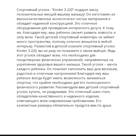
Спортивный уголок- "Kinder 3-220" подарит массу
положительных эмоций вашему малышу! Он изготовлен из
высококачественных экологически чистых материалов и
обладает надежной конструкцией. Это отличное
оборудование для проведения интересного досуга. К тому
же, благодаря ему, ваш ребенок сможет развить ловкость и
силу воли. Такой детский спортивный инвентарь не займет
много пространства, поэтому отлично впишется в любой
интерьер. Разместив в детской комнате спортивный уголок
Kinder 3-220, вы ни разу не пожалеете о своем выборе. Ведь
этот уголок обладает всем, что необходимо для
плодотворных физических упражнений, направленных на
укрепление здоровья вашего малыша. Такой уголок – мечта
каждого ребенка. Он поможет наполнить ваш дом весельем,
радостью и отличным настроением! Благодаря ему ваш
ребенок всегда будет иметь возможность заниматься
спортом, что крайне необходимо для его полноценного
физического развития. Рекомендуем вам детский спортивный
уголок купить, не раздумывая. Это отличный шанс стать
обладателем качественного и надежного изделия,
отвечающего всем современным требованиям. Его
компактные размеры обязательно придутся вам по душе.