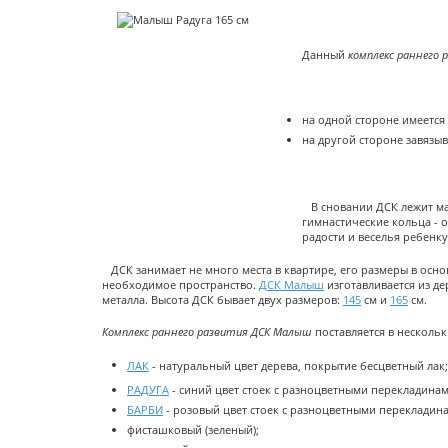
Данный
комплекс раннего 
на
одной стороне имеется 
на другой стороне завязыв
В сновании ДСК лежит мат
гимнастические кольца - 
радости и веселья ребенку 
ДСК занимает не много места в квартире, его размеры в осно
необходимое пространство.
ДСК Малыш
изготавливается из д
металла. Высота ДСК бывает двух размеров:
145
см и
165
см.
Комплекс раннего развития ДСК Малыш
поставляется в нескольк
ЛАК
- натуральный цвет дерева, покрытие бесцветный лак;
РАДУГА
- синий цвет стоек с разноцветными перекладинам
БАРБИ
- розовый цвет стоек с разноцветными перекладин
фисташковый (зеленый);