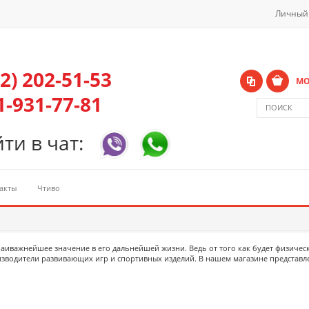
Личный
42) 202-51-53
МО
1-931-77-81
ти в чат:
акты
Чтиво
а
иважнейшее значение в его дальнейшей жизни. Ведь от того как будет физическ
зводители развивающих игр и спортивных изделий. В нашем магазине представ