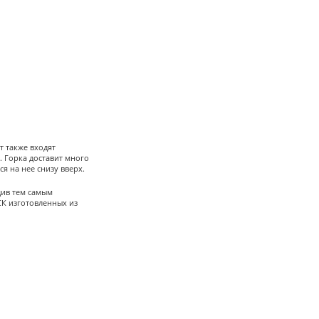
т также входят
 Горка доставит много
ся на нее снизу вверх.
див тем самым
СК изготовленных из