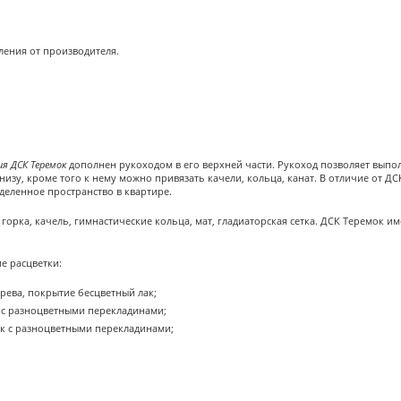
ления от производителя.
я ДСК Теремок
дополнен рукоходом в его верхней части. Рукоход позволяет вып
 снизу, кроме того к нему можно привязать качели, кольца, канат. В отличие от 
деленное пространство в квартире.
горка, качель, гимнастические кольца, мат, гладиаторская сетка. ДСК Теремок им
 расцветки:
рева, покрытие бесцветный лак;
к с разноцветными перекладинами;
ек с разноцветными перекладинами;