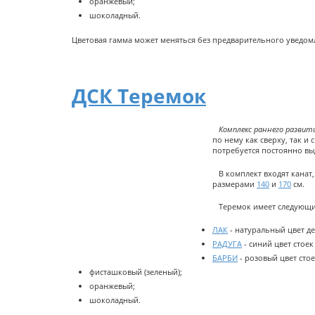
оранжевый;
шоколадный.
Цветовая гамма может меняться без предварительного уведом
ДСК Теремок
Комплекс раннего развити
по нему как сверху, так и
потребуется постоянно вы
В комплект входят канат, 
размерами
140
и
170
см.
Теремок имеет следующие
ЛАК
- натуральный цвет де
РАДУГА
- синий цвет стое
БАРБИ
- розовый цвет сто
фисташковый (зеленый);
оранжевый;
шоколадный.