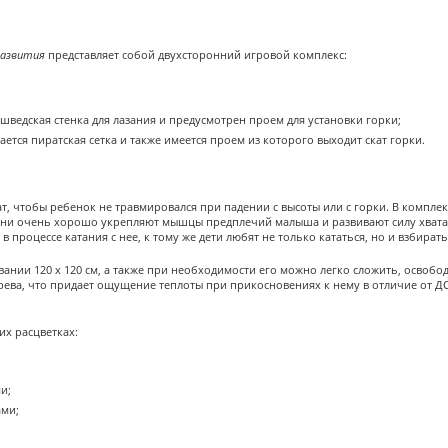
развития
представляет собой двухсторонний игровой комплекс:
шведская стенка для лазания и предусмотрен проем для установки горки;
ается пиратская сетка и также имеется проем из которого выходит скат горки.
, чтобы ребенок не травмировался при падении с высоты или с горки. В комплек
они очень хорошо укрепляют мышцы предплечий малыша и развивают силу хвата.
в процессе катания с нее, к тому же дети любят не только кататься, но и взбирать
вании 120 х 120 см, а также при необходимости его можно легко сложить, освобо
ерева, что придает ощущение теплоты при прикосновениях к нему в отличие от Д
их расцветках:
и;
ами;