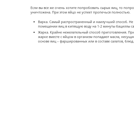
Если вы все же очень хотите попробовать сырых яиц, то попро
уничтожена. При этом яйцо не успеет пропечься полностью.
Варка. Самый распространенный и наилучший способ. Не 
помещении яиц в кипящую воду на 1-2 минуты бациллы са
Жарка. Крайне нежелательный способ приготовления. При 
жарке вместе с яйцом в организм попадают масла, несущи
основе яиц – фаршированных или в составе салатов, блюд