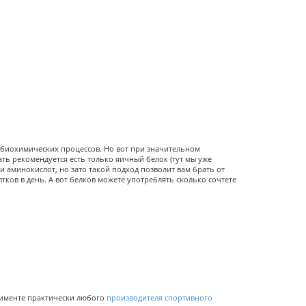
х биохимических процессов. Но вот при значительном
ть рекомендуется есть только яичный белок (тут мы уже
 аминокислот, но зато такой подход позволит вам брать от
тков в день. А вот белков можете употреблять сколько сочтете
тименте практически любого
производителя спортивного