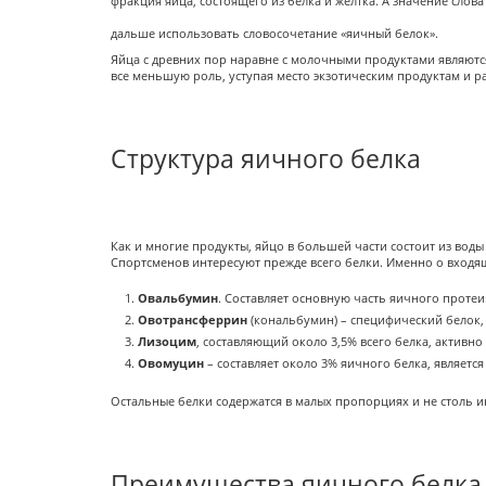
фракция яйца, состоящего из белка и желтка. А значение слов
дальше использовать словосочетание «яичный белок».
Яйца с древних пор наравне с молочными продуктами являютс
все меньшую роль, уступая место экзотическим продуктам и р
Структура яичного белка
Как и многие продукты, яйцо в большей части состоит из воды
Спортсменов интересуют прежде всего белки. Именно о входя
Овальбумин
. Составляет основную часть яичного протеи
Овотрансферрин
(кональбумин) – специфический белок
Лизоцим
, составляющий около 3,5% всего белка, актив
Овомуцин
– составляет около 3% яичного белка, являе
Остальные белки содержатся в малых пропорциях и не столь и
Преимущества яичного белка