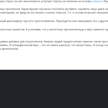
ако спрос на них значительно уступает спросу на питание на основе
казеина
. Пр
ых протеинов. Характерная горчинка способна заставить скривить лицо даже са
торами, но вряд ли это можно считать плюсом. Т.к. и состав получает ненужны
нный дискомфорт при его приготовлении. Приходится или смешивать его с други
молочных аналогов. А учитывая, что у молочных протеинов еще и вкус намного л
щевых добавок для спортсменов. Немало людей предпочитают именно такие проте
вать. И специфический вкус – это не самое ужасное, что может быть. В конце ко
и деликатесам.