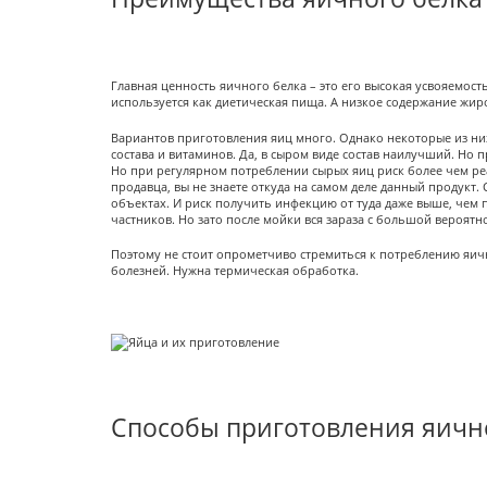
Главная ценность яичного белка – это его высокая усвояемост
используется как диетическая пища. А низкое содержание жи
Вариантов приготовления яиц много. Однако некоторые из ни
состава и витаминов. Да, в сыром виде состав наилучший. Но
Но при регулярном потреблении сырых яиц риск более чем реа
продавца, вы не знаете откуда на самом деле данный продук
объектах. И риск получить инфекцию от туда даже выше, чем 
частников. Но зато после мойки вся зараза с большой вероятн
Поэтому не стоит опрометчиво стремиться к потреблению яично
болезней. Нужна термическая обработка.
Способы приготовления яичн