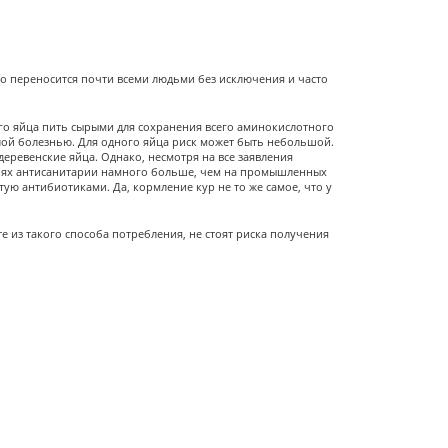
чно переносится почти всеми людьми без исключения и часто
го яйца пить сырыми для сохранения всего аминокислотного
елой болезнью. Для одного яйца риск может быть небольшой.
еревенские яйца. Однако, несмотря на все заявления
орьях антисанитарии намного больше, чем на промышленных
ую антибиотиками. Да, кормление кур не то же самое, что у
е из такого способа потребления, не стоят риска получения