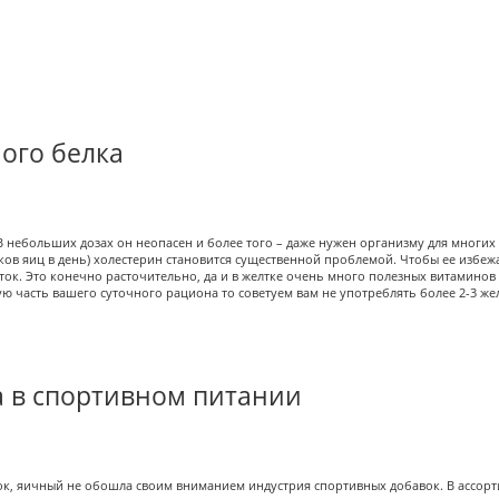
ого белка
. В небольших дозах он неопасен и более того – даже нужен организму для многи
ков яиц в день) холестерин становится существенной проблемой. Чтобы ее избежа
ок. Это конечно расточительно, да и в желтке очень много полезных витаминов и
ю часть вашего суточного рациона то советуем вам не употреблять более 2-3 жел
а в спортивном питании
лок, яичный не обошла своим вниманием индустрия спортивных добавок. В ассор