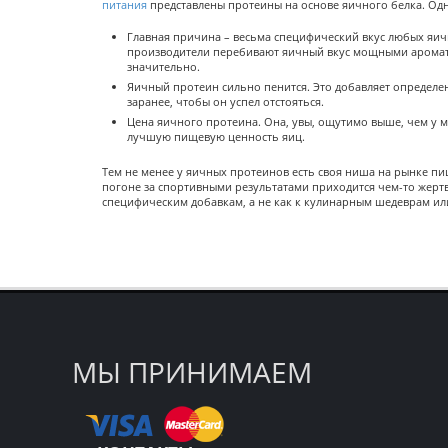
питания
представлены протеины на основе яичного белка. Одн
Главная причина – весьма специфический вкус любых яичн
производители перебивают яичный вкус мощными ароматиза
значительно.
Яичный протеин сильно пенится. Это добавляет определе
заранее, чтобы он успел отстояться.
Цена яичного протеина. Она, увы, ощутимо выше, чем у 
лучшую пищевую ценность яиц.
Тем не менее у яичных протеинов есть своя ниша на рынке пи
погоне за спортивными результатами приходится чем-то жертво
специфическим добавкам, а не как к кулинарным шедеврам ил
МЫ ПРИНИМАЕМ