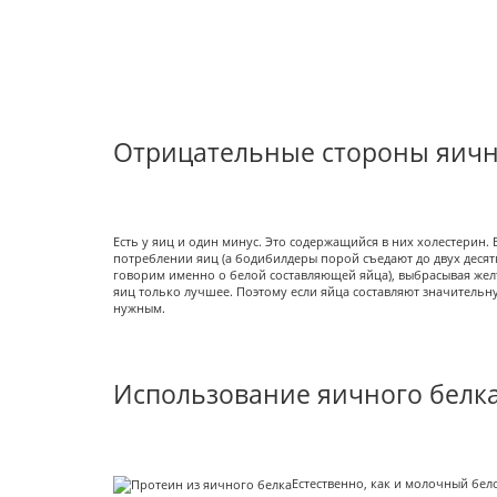
Отрицательные стороны яичн
Есть у яиц и один минус. Это содержащийся в них холестерин
потреблении яиц (а бодибилдеры порой съедают до двух десят
говорим именно о белой составляющей яйца), выбрасывая желт
яиц только лучшее. Поэтому если яйца составляют значительну
нужным.
Использование яичного белк
Естественно, как и молочный бе