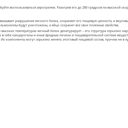
буйте воспользоваться аэрогрилем. Разогрев его до 280 градусов на высокой ск
вызывает разрушение яичного белка, сохраняет его пищевую ценность и вкусов
льмонеллы будут уничтожены, а яйцо сохранит все свои полезные свойства.
высоких температурах яичный белок денатурирует – его структура серьезно нару
е в себе канцерогены и иные вредные печени и пищеварительной системе вещест
. Их компоненты могут серьезно менять итоговый пищевой состав, причем не в л