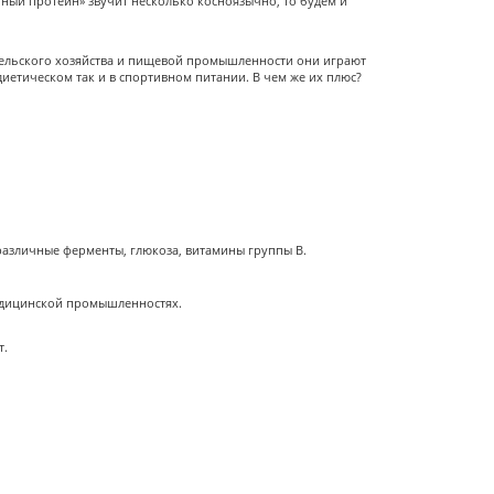
чный протеин» звучит несколько косноязычно, то будем и
 сельского хозяйства и пищевой промышленности они играют
иетическом так и в спортивном питании. В чем же их плюс?
 различные ферменты, глюкоза, витамины группы В.
 медицинской промышленностях.
т.