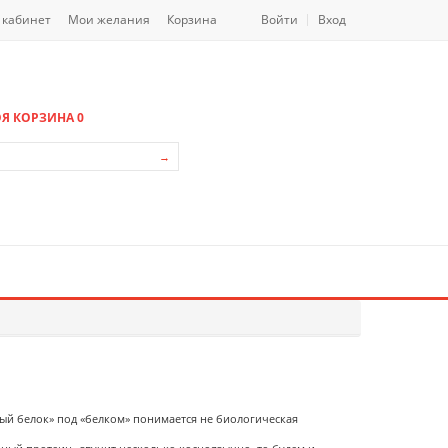
 кабинет
Мои желания
Корзина
Войти
Вход
Я КОРЗИНА
0
→
ный белок» под «белком» понимается не биологическая