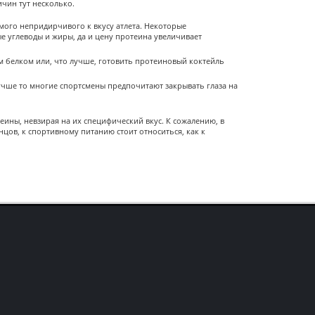
ичин тут несколько.
мого непридирчивого к вкусу атлета. Некоторые
е углеводы и жиры, да и цену протеина увеличивает
м белком или, что лучше, готовить протеиновый коктейль
учше то многие спортсмены предпочитают закрывать глаза на
ины, невзирая на их специфический вкус. К сожалению, в
нцов, к спортивному питанию стоит относиться, как к