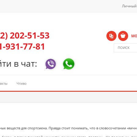
Личный
42) 202-51-53
МО
1-931-77-81
ти в чат:
акты
Чтиво
ых веществ для спортсмена. Правда стоит понимать, что в словосочетании «яич