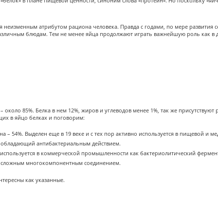
а «белок» в плане пищевой ценности, синоним слова «протеин». Но поскольку «яи
я неизменным атрибутом рациона человека. Правда с годами, по мере развития
азличным блюдам. Тем не менее яйца продолжают играть важнейшую роль как в д
 – около 85%. Белка в нем 12%, жиров и углеводов менее 1%, так же присутствуют
щих в яйцо белках и поговорим:
на – 54%. Выделен еще в 19 веке и с тех пор активно используется в пищевой и
, обладающий антибактериальным действием.
но используется в коммерческой промышленности как бактериолитический фермен
тся сложным многокомпонентным соединением.
нтересны как указанные.