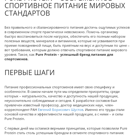
СПОРТИВНОЕ ПИТАНИЕ МИРОВЫХ
СТАНДАРТОВ
Без правильного и сбалансированного питания достичь ощутимых успехов
в современном спорте практически невозможно. Помочь организму
быстро восстановиться после нагрузок, обеспечить его полным набором
полезных веществ, минералов и витаминов, которые не усваиваются при
приеме повседневной пищи, быть приятным на вкус и доступным по цене –
вот требования, которым должно отвечать спортивное питание мирового
уровня. Такое, как
Pure Protein – успешный бренд питания для
спортсменов.
ПЕРВЫЕ ШАГИ
Питание профессиональных спортсменов имеет свою специфику и
особенности. В самом начале пути мы определили приоритеты, среди
которых – натуральность, качество и доступность нашей продукции,
неукоснительно соблюдаемые и сегодня. К разработке составов был
привлечен известный профессор, доктор медицинских наук, член-
корреспондент РАН
Евгений Борисович Шустов
. Именно его труды стали
основой качества и эффективности нашей продукции, а с ними – и силы
Pure Protein.
С первых дней мы остаемся верными принципам, которые позволили Pure
Protein стать столь успешным брендом в сегменте спортивного питания: